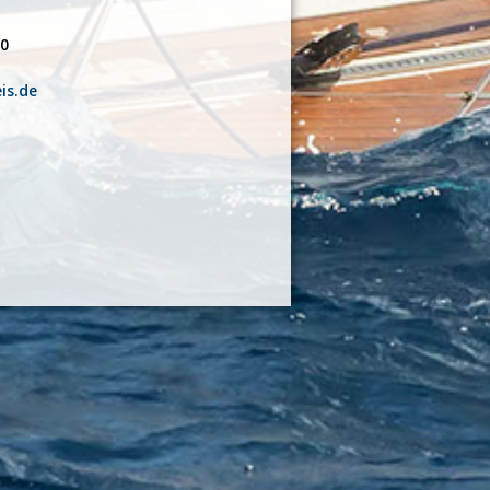
50
is.de